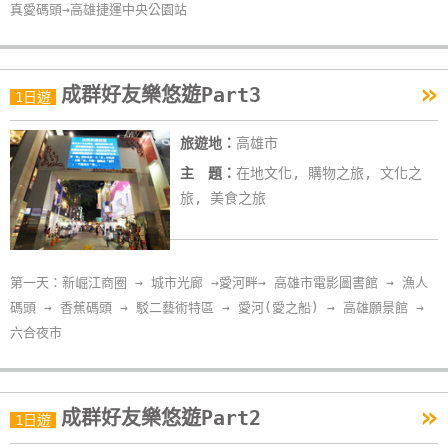
真愛碼頭→高雄捷運中央公園站
單
管
理
»
成群好友樂悠遊Part3
1日遊
會
旅遊地：
高雄市
員
主 題：
在地文化, 購物之旅, 文化之
帳
旅, 美食之旅
戶
客
第一天：新崛江商圈 → 城市光廊 →愛河畔→ 高雄市電影圖書館 → 漁人
服
碼頭 → 香蕉碼頭 → 駁二藝術特區 → 愛河(愛之船) → 高雄願景館 →
聯
六合夜市
絡
單
»
成群好友樂悠遊Part2
1日遊
Line