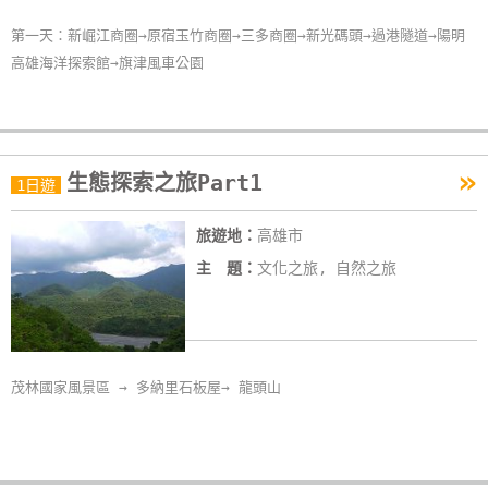
卡
第一天：新崛江商圈→原宿玉竹商圈→三多商圈→新光碼頭→過港隧道→陽明
訂
高雄海洋探索館→旗津風車公園
房
請
»
款
生態探索之旅Part1
1日遊
收
據
旅遊地：
高雄市
主 題：
文化之旅, 自然之旅
合
作
提
案
茂林國家風景區 → 多納里石板屋→ 龍頭山
飯
店
合