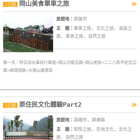
»
岡山美食單車之旅
1日遊
旅遊地：
高雄市
主 題：
單車之旅, 文化之旅, 溫泉之
旅, 美食之旅, 自然之旅
第一天：阿公店水庫自行車道→岡山河堤公園→岡山老街→二二八和平紀念公
園→綠環境館→大崗山風景區
»
原住民文化體驗Part2
1日遊
旅遊地：
高雄市, 屏東縣
主 題：
知性之旅, 在地文化, 文化之
旅, 自然之旅