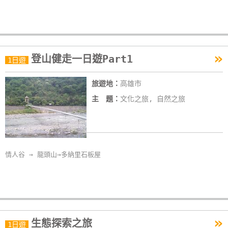
»
登山健走一日遊Part1
1日遊
旅遊地：
高雄市
主 題：
文化之旅, 自然之旅
情人谷 → 龍頭山→多納里石板屋
»
生態探索之旅
1日遊