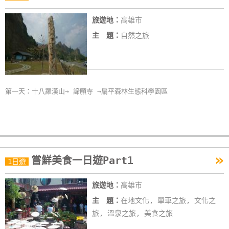
旅遊地：
高雄市
主 題：
自然之旅
第一天：十八羅漢山→ 諦願寺 →扇平森林生態科學園區
»
嘗鮮美食一日遊Part1
1日遊
旅遊地：
高雄市
主 題：
在地文化, 單車之旅, 文化之
旅, 溫泉之旅, 美食之旅