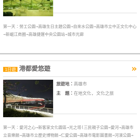
玩
樂
地
第一天：勞工公園→高雄生日主題公園→自來水公園→高雄市立中正文化中心
圖
→新崛江商圈→高雄捷運中央公園站→城市光廊
顧
客
服
»
務
港都愛悠遊
1日遊
旅遊地：
高雄市
顧
主 題：
在地文化, 文化之旅
客
滿
意
度
第一天：愛河之心→新客家文化園區→光之塔(三民親子公園→愛河→高雄市
立音樂館→高雄市立歷史博物館→仁愛公園→高雄市電影圖書館→河濱公園→
訂