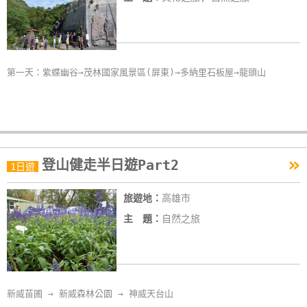
第一天：紫蝶幽谷→茂林國家風景區(屏東)→多納里石板屋→龍頭山
»
登山健走半日遊Part2
1日遊
旅遊地：
高雄市
主 題：
自然之旅
新威苗圃 → 新威森林公園 → 神威天台山