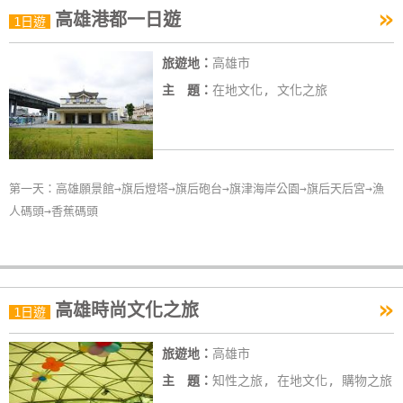
»
高雄港都一日遊
特
1日遊
色
旅遊地：
高雄市
民
宿
主 題：
在地文化, 文化之旅
全
球
第一天：高雄願景館→旗后燈塔→旗后砲台→旗津海岸公園→旗后天后宮→漁
租
人碼頭→香蕉碼頭
車
網
紅
»
高雄時尚文化之旅
1日遊
帶
你
旅遊地：
高雄市
玩
主 題：
知性之旅, 在地文化, 購物之旅