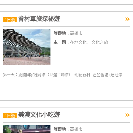
»
眷村軍旅探祕遊
1日遊
旅遊地：
高雄市
主 題：
在地文化, 文化之旅
第一天：龍騰國家體育館（世運主場館）→明德新村→左營舊城→蓮池潭
»
美濃文化小吃遊
1日遊
旅遊地：
高雄市