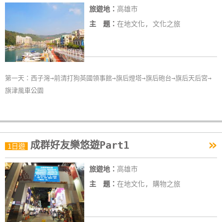
旅遊地：
高雄市
線
上
主 題：
在地文化, 文化之旅
客
服
第一天：西子灣→前清打狗英國領事館→旗后燈塔→旗后砲台→旗后天后宮→
紅
旗津風車公園
利
查
詢
»
成群好友樂悠遊Part1
1日遊
訂
房
旅遊地：
高雄市
Q&A
主 題：
在地文化, 購物之旅
國
旅