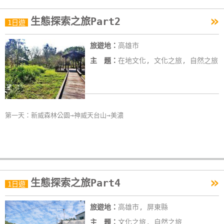
作
»
生態探索之旅Part2
1日遊
廠
旅遊地：
高雄市
商
主 題：
在地文化, 文化之旅, 自然之旅
合
作
旅
第一天：新威森林公園→神威天台山→美濃
伴
計
劃
»
生態探索之旅Part4
1日遊
商
品
旅遊地：
高雄市, 屏東縣
宣
傳
主 題：
文化之旅, 自然之旅