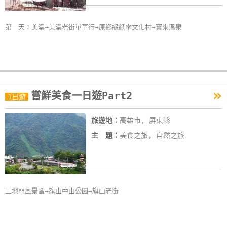
第一天：美濃→美濃老街單車行→原鄉緣紙傘文化村→寶來溫泉
»
嘗鮮美食一日遊Part2
1日遊
旅遊地：
高雄市, 屏東縣
主 題：
美食之旅, 自然之旅
三地門風景區→旗山中山公園→旗山老街