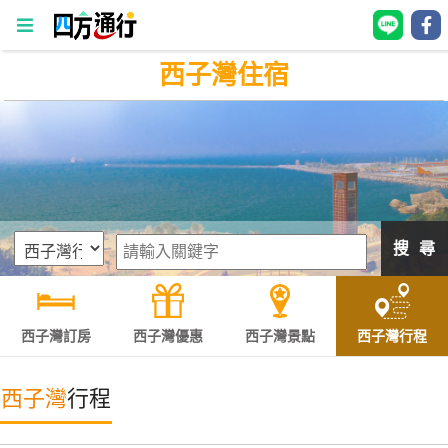
西子灣住宿
四
方
通
行
訂
房
搜 尋
台
灣
訂
西子灣訂房
西子灣優惠
西子灣景點
西子灣行程
房
西子灣
行程
直接跟飯店訂房
HOT