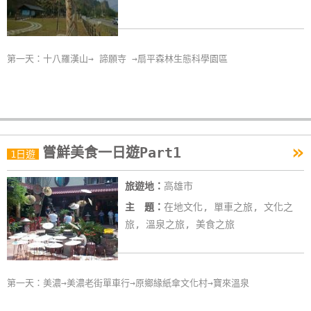
玩
樂
地
第一天：十八羅漢山→ 諦願寺 →扇平森林生態科學園區
圖
顧
客
服
»
務
嘗鮮美食一日遊Part1
1日遊
旅遊地：
高雄市
顧
主 題：
在地文化, 單車之旅, 文化之
客
旅, 溫泉之旅, 美食之旅
滿
意
度
第一天：美濃→美濃老街單車行→原鄉緣紙傘文化村→寶來溫泉
訂