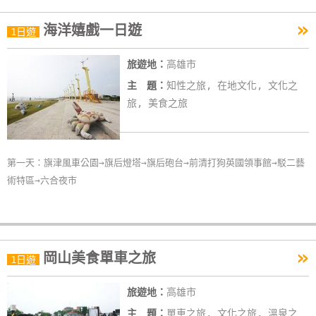
作
»
海洋嬉戲一日遊
1日遊
廠
旅遊地：
高雄市
商
主 題：
知性之旅, 在地文化, 文化之
合
旅, 美食之旅
作
旅
第一天：旗津風車公園→旗后燈塔→旗后砲台→前清打狗英國領事館→駁二藝
伴
術特區→六合夜市
計
劃
»
岡山美食單車之旅
1日遊
商
品
旅遊地：
高雄市
宣
傳
主 題：
單車之旅, 文化之旅, 溫泉之