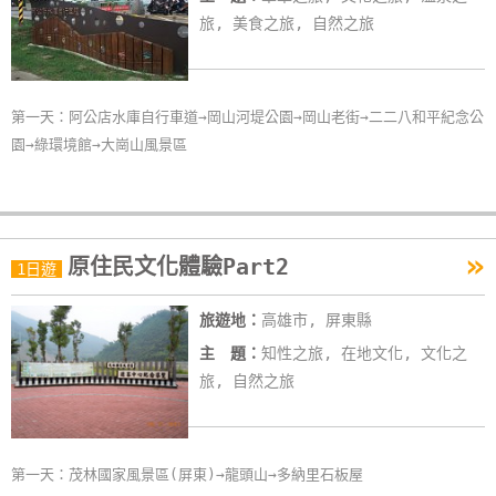
旅, 美食之旅, 自然之旅
第一天：阿公店水庫自行車道→岡山河堤公園→岡山老街→二二八和平紀念公
園→綠環境館→大崗山風景區
»
原住民文化體驗Part2
1日遊
旅遊地：
高雄市, 屏東縣
主 題：
知性之旅, 在地文化, 文化之
旅, 自然之旅
第一天：茂林國家風景區(屏東)→龍頭山→多納里石板屋