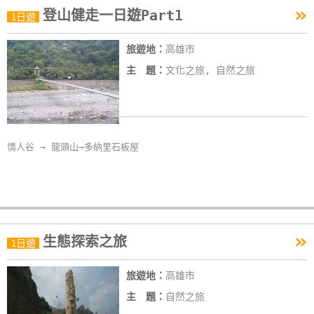
»
登山健走一日遊Part1
特
1日遊
色
旅遊地：
高雄市
民
宿
主 題：
文化之旅, 自然之旅
全
球
情人谷 → 龍頭山→多納里石板屋
租
車
網
紅
»
生態探索之旅
1日遊
帶
你
旅遊地：
高雄市
玩
主 題：
自然之旅