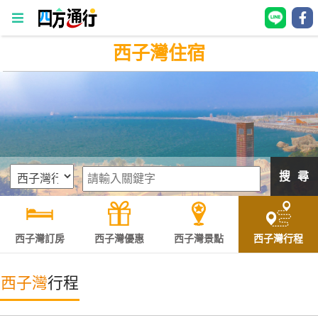
西子灣住宿
四
方
通
行
訂
房
搜 尋
台
灣
訂
西子灣訂房
西子灣優惠
西子灣景點
西子灣行程
房
西子灣
行程
直接跟飯店訂房
HOT