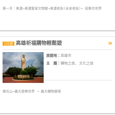
卡
第一天：美濃→美濃客家文物館→美濃老街(永安老街)→ 田寮月世界
訂
房
請
»
款
高雄祈福購物輕鬆遊
1日遊
收
據
旅遊地：
高雄市
主 題：
購物之旅, 文化之旅
合
作
提
案
佛光山→義大遊樂世界 → 義大購物廣場
飯
店
合