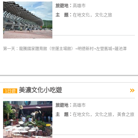
旅遊地：
高雄市
線
上
主 題：
在地文化, 文化之旅
客
服
第一天：龍騰國家體育館（世運主場館）→明德新村→左營舊城→蓮池潭
紅
利
查
詢
»
美濃文化小吃遊
1日遊
訂
房
旅遊地：
高雄市
Q&A
主 題：
在地文化, 文化之旅, 美食之旅
國
旅