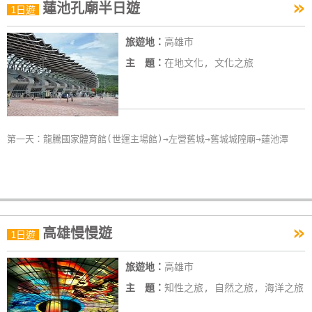
»
蓮池孔廟半日遊
1日遊
旅遊地：
高雄市
主 題：
在地文化, 文化之旅
第一天：龍騰國家體育館(世運主場館)→左營舊城→舊城城隍廟→蓮池潭
»
高雄慢慢遊
1日遊
旅遊地：
高雄市
主 題：
知性之旅, 自然之旅, 海洋之旅