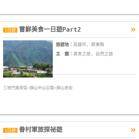
單
管
理
»
嘗鮮美食一日遊Part2
1日遊
會
旅遊地：
高雄市, 屏東縣
員
主 題：
美食之旅, 自然之旅
帳
戶
客
三地門風景區→旗山中山公園→旗山老街
服
聯
絡
單
»
眷村軍旅探祕遊
1日遊
Line