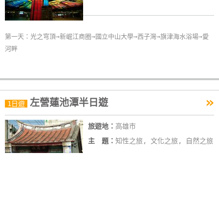
第一天：光之穹頂→新崛江商圈→國立中山大學→西子灣→旗津海水浴場→愛
河畔
»
左營蓮池潭半日遊
1日遊
旅遊地：
高雄市
主 題：
知性之旅, 文化之旅, 自然之旅
左營舊城→舊城城隍廟→蓮池潭→龍騰國家體育館（世運主場館）