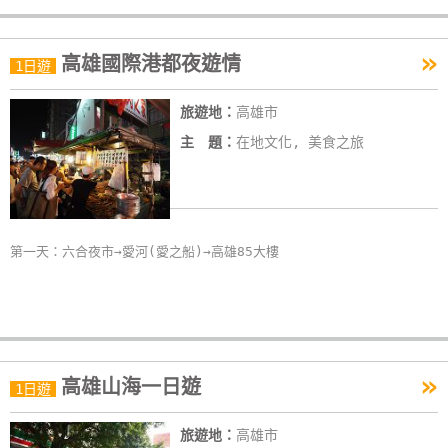
»
高雄國際港都夜遊情
1日遊
旅遊地：
高雄市
主 題：
在地文化, 美食之旅
第一天：六合夜市→愛河(愛之船)→高雄85大樓
»
高雄山海一日遊
1日遊
旅遊地：
高雄市