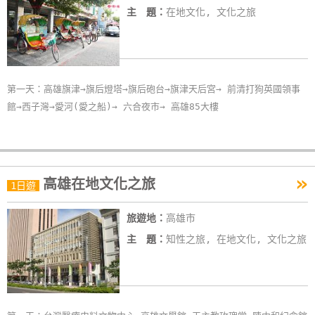
主 題：
在地文化, 文化之旅
第一天：高雄旗津→旗后燈塔→旗后砲台→旗津天后宮→ 前清打狗英國領事
館→西子灣→愛河(愛之船)→ 六合夜市→ 高雄85大樓
»
高雄在地文化之旅
1日遊
旅遊地：
高雄市
主 題：
知性之旅, 在地文化, 文化之旅