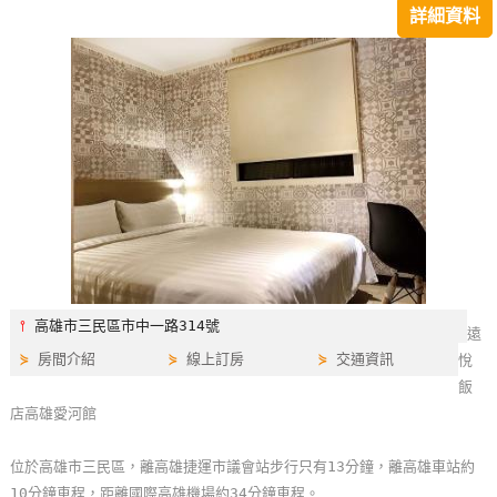
詳細資料
特
色
民
宿
全
球
租
車
⫯
高雄市三民區市中一路314號
遠
網
⋟
房間介紹
⋟
線上訂房
⋟
交通資訊
悅
紅
飯
帶
店高雄愛河館
你
玩
位於高雄市三民區，離高雄捷運市議會站步行只有13分鐘，離高雄車站約
10分鐘車程，距離國際高雄機場約34分鐘車程。