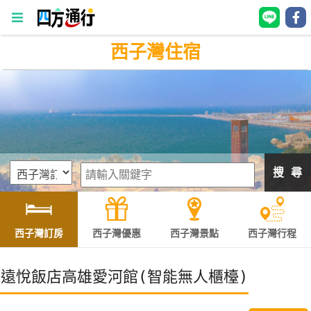
西子灣住宿
四
方
通
行
訂
房
搜 尋
台
灣
訂
西子灣訂房
西子灣優惠
西子灣景點
西子灣行程
房
遠悅飯店高雄愛河館(智能無人櫃檯)
直接跟飯店訂房
HOT