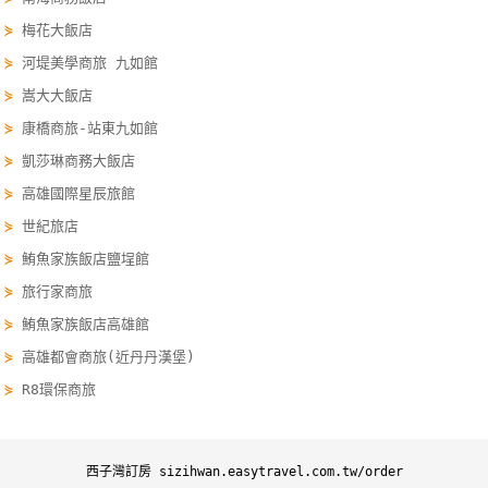
單
⋟
梅花大飯店
管
⋟
河堤美學商旅 九如館
理
⋟
嵩大大飯店
⋟
康橋商旅-站東九如館
會
⋟
凱莎琳商務大飯店
員
⋟
高雄國際星辰旅館
帳
⋟
世紀旅店
戶
⋟
鮪魚家族飯店鹽埕館
⋟
旅行家商旅
客
⋟
鮪魚家族飯店高雄館
服
聯
⋟
高雄都會商旅(近丹丹漢堡)
絡
⋟
R8環保商旅
單
西子灣訂房 sizihwan.easytravel.com.tw/order
Line