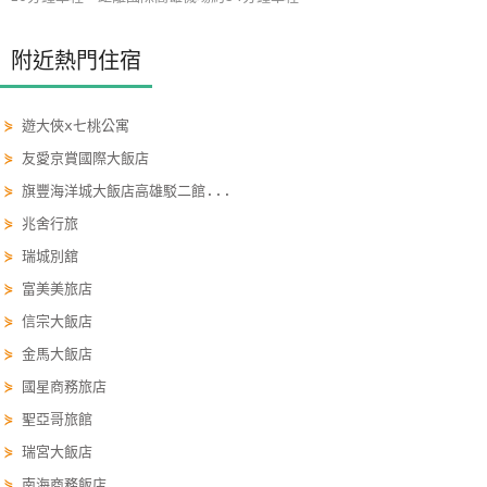
玩
樂
附近熱門住宿
地
圖
⋟
遊大俠x七桃公寓
顧
⋟
友愛京賞國際大飯店
客
⋟
旗豐海洋城大飯店高雄駁二館...
服
⋟
兆舍行旅
務
⋟
瑞城別舘
⋟
富美美旅店
顧
⋟
信宗大飯店
客
⋟
金馬大飯店
滿
意
⋟
國星商務旅店
度
⋟
聖亞哥旅館
⋟
瑞宮大飯店
訂
⋟
南海商務飯店