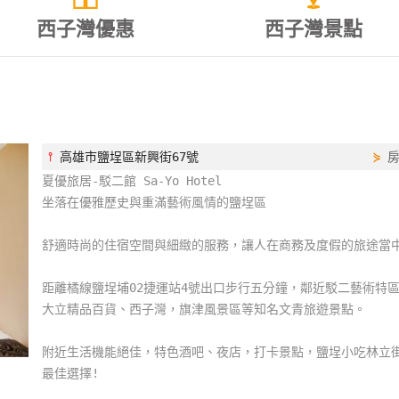
西子灣優惠
西子灣景點
⫯
高雄市鹽埕區新興街67號
⋟
夏優旅居-駁二館 Sa-Yo Hotel
坐落在優雅歷史與重滿藝術風情的鹽埕區
舒適時尚的住宿空間與細緻的服務，讓人在商務及度假的旅途當
距離橘線鹽埕埔02捷運站4號出口步行五分鐘，鄰近駁二藝術特
大立精品百貨、西子灣，旗津風景區等知名文青旅遊景點。
附近生活機能絕佳，特色酒吧、夜店，打卡景點，鹽埕小吃林立
最佳選擇!