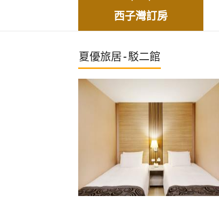
西子灣訂房
夏優旅居-駁二館