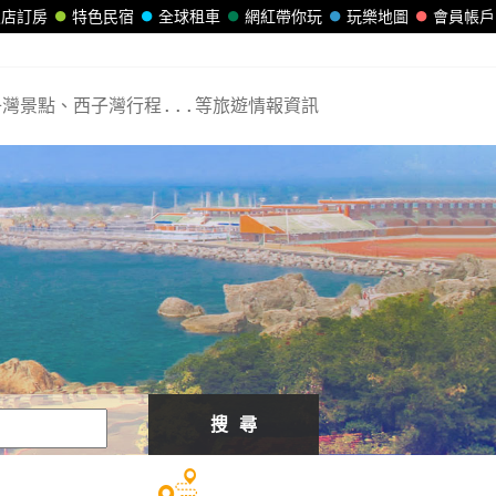
飯店訂房
特色民宿
全球租車
網紅帶你玩
玩樂地圖
會員帳戶
灣景點、西子灣行程...等旅遊情報資訊
搜 尋