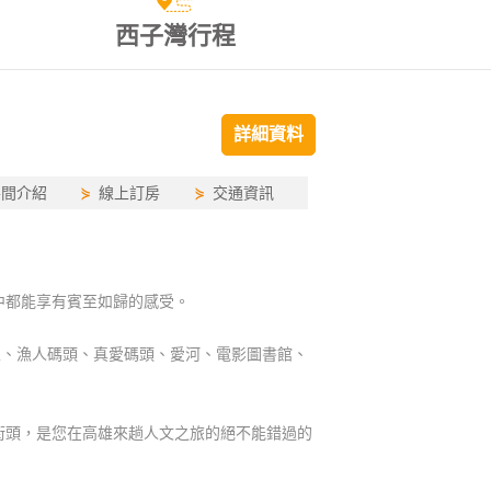
西子灣行程
詳細資料
房間介紹
⋟
線上訂房
⋟
交通資訊
中都能享有賓至如歸的感受。
區、漁人碼頭、真愛碼頭、愛河、電影圖書館、
街頭，是您在高雄來趟人文之旅的絕不能錯過的