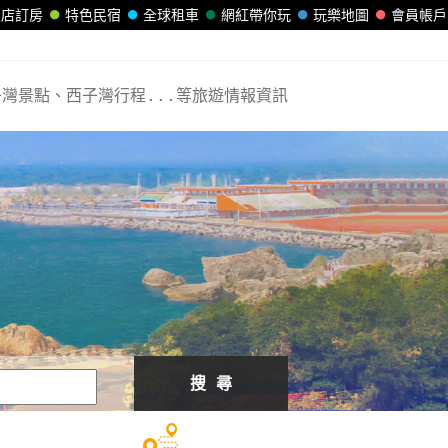
飯店訂房
特色民宿
全球租車
網紅帶你玩
玩樂地圖
會員帳戶
灣景點、西子灣行程...等旅遊情報資訊
搜 尋