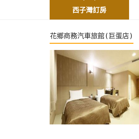
西子灣訂房
花鄉商務汽車旅館(巨蛋店)