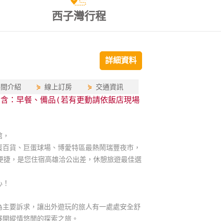
西子灣行程
詳細資料
房間介紹
⋟
線上訂房
⋟
交通資訊
內含：早餐、備品(若有更動請依飯店現場
館，
蛋百貨、巨蛋球場、博愛特區最熱鬧瑞豐夜市，
便捷，是您住宿高雄洽公出差，休憩旅遊最佳選
心！
為主要訴求，讓出外遊玩的旅人有一處處安全舒
展開縱情悠閒的探索之旅。