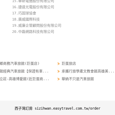
15.華新電通股份有限公司
16.捷達光電股份有限公司
17.巧固球協會
18.廣威國際科技
19.威廉企管顧問股份有限公司
20.中磊網路科技有限公司
鄉商務汽車旅館(巨蛋店)
⋟
巨蛋旅店
館經典汽車旅館【保證有車...
⋟
承攜行旅學產文教會館高雄美...
立莊-高雄博愛館(近巨蛋商...
⋟
華納不只是汽車旅館
西子灣訂房 sizihwan.easytravel.com.tw/order