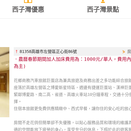
西子灣優惠
西子灣景點
⫯
81358高雄市左營區正心街86號
⋟
．農曆春節期間加人加床費用為：1000元/單人，費用
為主)
花鄉商務汽車旅館巨蛋店為兼具旅遊及商務出差之多功能綜合旅
座落於高雄左營區之博愛新星特區，週邊有捷運巨蛋站、漢神巨
緊鄰博愛路、南二高、省道、高雄火車站10分鐘車程，交通十分
擇。
住宿本旅館更免費供應精緻中、西式早餐，讓你住的安心吃的放
房間不走花俏但簡單卻不失優雅，以貼心服務品質和環境的維護
適的空間能放下疲勞的身心，享受充分的休息，下榻於此的遊客