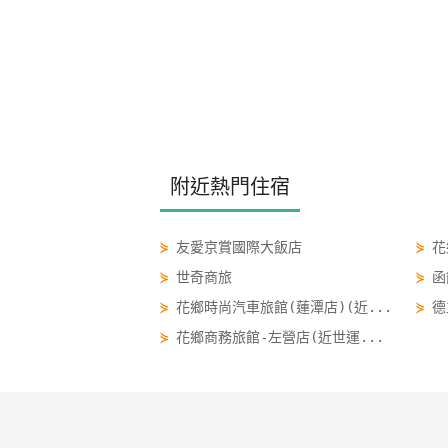
附近熱門住宿
⋟
友愛京賞國際大飯店
⋟
花
⋟
世奇商旅
⋟
函
⋟
花鄉時尚汽車旅館(蓮潭店)(近...
⋟
德
⋟
花鄉商務旅館-左營店(近世運...