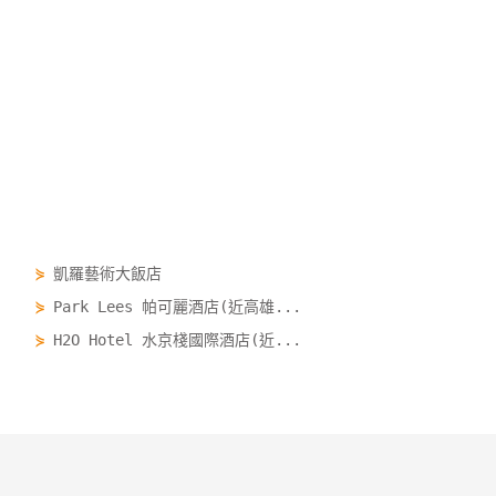
⋟
凱羅藝術大飯店
⋟
Park Lees 帕可麗酒店(近高雄...
⋟
H2O Hotel 水京棧國際酒店(近...