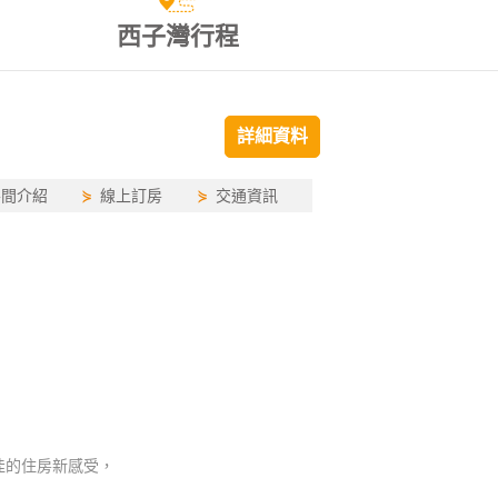
西子灣行程
詳細資料
房間介紹
⋟
線上訂房
⋟
交通資訊
佳的住房新感受，