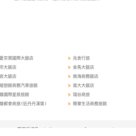
愛京賞國際大飯店
⋟
兆舍行旅
宗大飯店
⋟
金馬大飯店
宮大飯店
⋟
南海商務飯店
堤戀館商務汽車旅館
⋟
嵩大大飯店
雄國際星辰旅館
⋟
瑞谷商旅
雄都會商旅(近丹丹漢堡)
⋟
簡單生活商務旅館
西子灣訂房 sizihwan.easytravel.com.tw/order