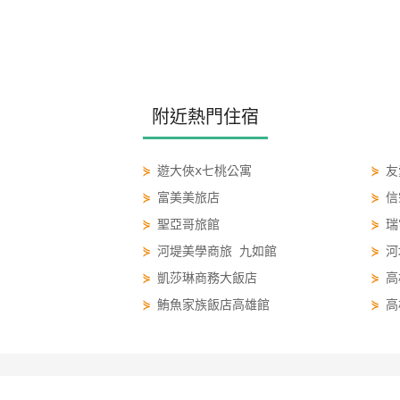
附近熱門住宿
⋟
遊大俠x七桃公寓
⋟
友
⋟
富美美旅店
⋟
信
⋟
聖亞哥旅館
⋟
瑞
⋟
河堤美學商旅 九如館
⋟
河
⋟
凱莎琳商務大飯店
⋟
高
⋟
鮪魚家族飯店高雄館
⋟
高