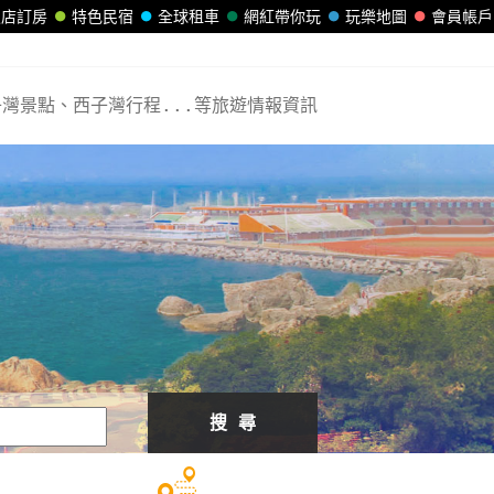
飯店訂房
特色民宿
全球租車
網紅帶你玩
玩樂地圖
會員帳戶
灣景點、西子灣行程...等旅遊情報資訊
搜 尋