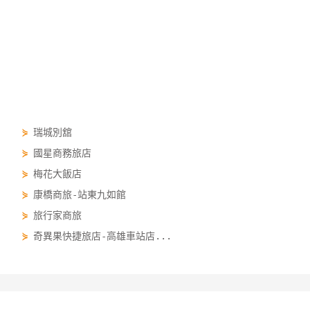
⋟
瑞城別舘
⋟
國星商務旅店
⋟
梅花大飯店
⋟
康橋商旅-站東九如館
⋟
旅行家商旅
⋟
奇異果快捷旅店-高雄車站店...