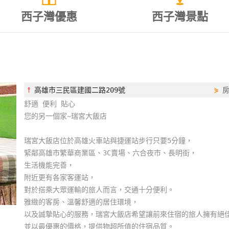
西子灣優惠
西子灣景點
⫯
高雄市三民區建國二路209號
⋟
舒適 便利 貼心
您的另一個家~瑞宮大飯店
瑞宮大飯店位於高雄火車站與捷運站步行只要5分鐘，
緊鄰高雄市繁華商業區、3C賣場、六合夜市、長明街，
生活機能完善，
附近更有各家客運站，
對於搭乘大眾運輸的旅人而言，交通十分便利。
雅緻的客房、溫馨舒適的居住環境，
以及誠摯貼心的服務，瑞宮大飯店希望讓前來住宿的旅人擁有絕
並以最優惠的價格，提供物超所值的住宿品質。