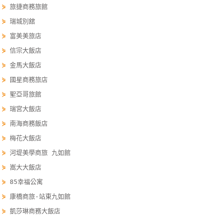
⋟
旅捷商務旅館
單
⋟
瑞城別舘
管
理
⋟
富美美旅店
⋟
信宗大飯店
⋟
金馬大飯店
會
員
⋟
國星商務旅店
帳
⋟
聖亞哥旅館
戶
⋟
瑞宮大飯店
⋟
南海商務飯店
客
⋟
梅花大飯店
服
⋟
河堤美學商旅 九如館
聯
⋟
嵩大大飯店
絡
⋟
85幸福公寓
單
⋟
康橋商旅-站東九如館
⋟
凱莎琳商務大飯店
Line