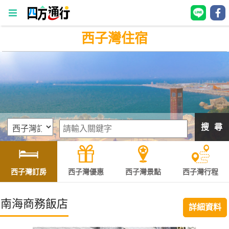
西子灣住宿
四
方
通
行
訂
房
搜 尋
台
灣
訂
西子灣訂房
西子灣優惠
西子灣景點
西子灣行程
房
南海商務飯店
詳細資料
直接跟飯店訂房
HOT