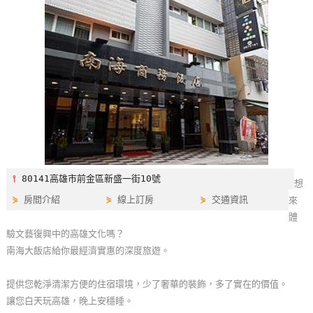
特
色
民
宿
全
球
租
車
⫯
80141高雄市前金區新盛一街10號
想
⋟
房間介紹
⋟
線上訂房
⋟
交通資訊
來
網
體
紅
驗文藝復興中的高雄文化嗎？
帶
南海大飯店給你最經濟實惠的深度旅遊。
你
玩
提供您乾淨清潔方便的住宿環境，少了奢華的裝飾，多了實在的價值。
讓您白天玩高雄，晚上安穩睡。