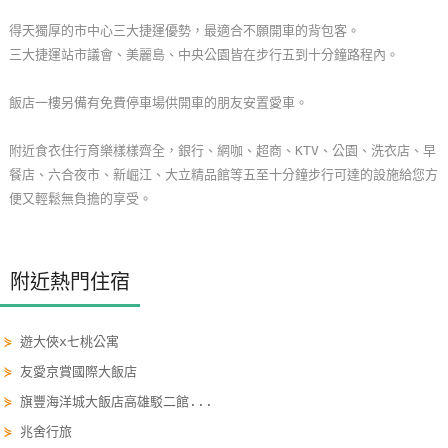
玩
得天獨厚的市中心三大捷運優勢，最適合不願開車的背包客。
樂
三大捷運站市議會、美麗島、中央公園皆在步行五到十分鐘路程內。
地
圖
飯店一樓另備有免費停車場供開車的朋友安置愛車。
顧
附近食衣住行育樂樣樣齊全，銀行、網咖、超商、KTV、公園、洗衣店、早
客
餐店、六合夜市、新崛江、大立精品館等五至十分鐘步行可達的設施給您方
服
便又輕鬆無負擔的享受。
務
附近熱門住宿
顧
客
滿
⋟
遊大俠x七桃公寓
意
⋟
友愛京賞國際大飯店
度
⋟
旗豐海洋城大飯店高雄駁二館...
⋟
兆舍行旅
訂