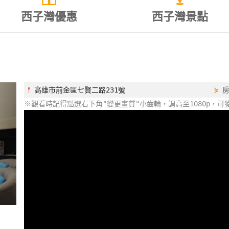
西子灣優惠
西子灣景點
⫯
高雄市前金區七賢二路231號
⋟
※觀看時記得點選右下角"變更畫質"小齒輪，調高至1080p，可