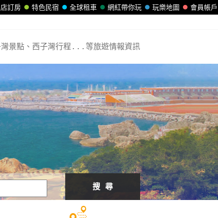
飯店訂房
特色民宿
全球租車
網紅帶你玩
玩樂地圖
會員帳戶
灣景點、西子灣行程...等旅遊情報資訊
搜 尋