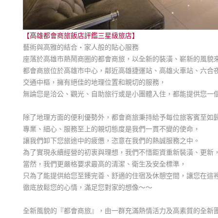
【高雄都會商旅飯店評鑑三星級旅店】
藝術與高雅的結合‧家人般的貼心服務
座落於高雄市熱鬧商圈的都會商旅，以全新的裝潢、嶄新的風貌
都會商旅位於高雄市中心，鄰近高雄捷運站、高雄火車站、六合夜
交通中樞，擁有絕佳的地理位置和親切的服務，
無論您是洽公、觀光、自助旅行或是小團體入住，都能提供您一
除了地理方面的便利優勢外，都會商旅秉持給予每位旅客賓至如
專業、細心、服務至上的親切態度是我們一貫不變的使命，
讓我們卸下您旅途中的疲憊，恣意在我們的熱誠服務之中。
為了實現永續經營的初衷與理想，我們不惜鉅資重新裝潢、更新
當然，我們更嚴格要求最高的清潔、衛生及安全標準，
只為了能提供給您至臻完善、舒適的住宿及休憩空間，讓您在這
徹底放鬆您的心情，滿足您對家的想像～～
全新風貌的『都會商旅』，由一群充滿熱情活力及高素質的全新