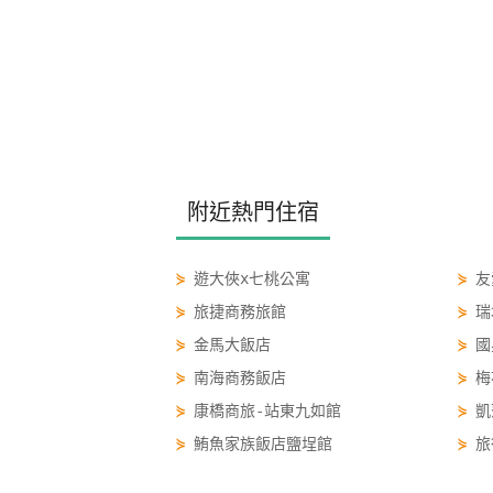
附近熱門住宿
⋟
遊大俠x七桃公寓
⋟
友
⋟
旅捷商務旅館
⋟
瑞
⋟
金馬大飯店
⋟
國
⋟
南海商務飯店
⋟
梅
⋟
康橋商旅-站東九如館
⋟
凱
⋟
鮪魚家族飯店鹽埕館
⋟
旅