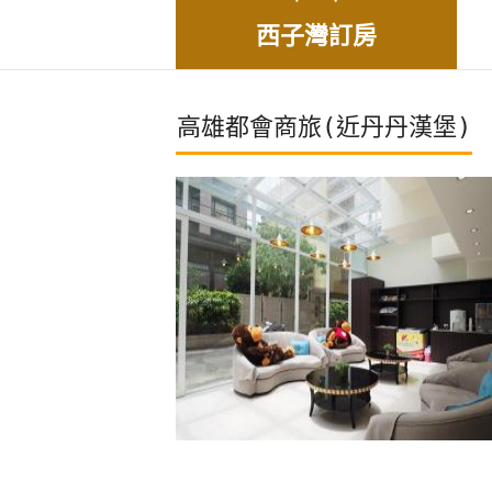
西子灣訂房
高雄都會商旅(近丹丹漢堡)