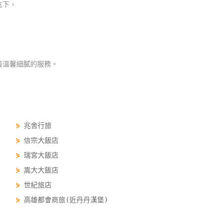
念下，
最溫馨細膩的服務。
⋟
兆舍行旅
⋟
信宗大飯店
⋟
瑞宮大飯店
⋟
嵩大大飯店
⋟
世紀旅店
⋟
高雄都會商旅(近丹丹漢堡)