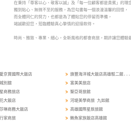
在秉持「尊客以心、敬客以誠」及「每一位顧客都是貴賓」的理
獨到貼心、無微不至的服務，為您勾畫每一個浪漫溫馨的回憶，
而全體同仁的努力，也都是為了體貼您的停留而準備，
竭誠歡迎您，蒞臨體驗真心摯情的迎接款待。
時尚、雅致、專業、細心，全新風格的都會商旅，期許讓您體驗
愛京賞國際大飯店
⋟
旗豐海洋城大飯店高雄駁二館...
城別舘
⋟
富美美旅店
星商務旅店
⋟
聖亞哥旅館
花大飯店
⋟
河堤美學商旅 九如館
莎琳商務大飯店
⋟
高雄國際星辰旅館
行家商旅
⋟
鮪魚家族飯店高雄館